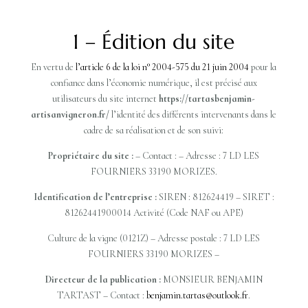
1 – Édition du site
En vertu de
l’article 6 de la loi n° 2004-575 du 21 juin 2004
pour la
confiance dans l’économie numérique, il est précisé aux
utilisateurs du site internet
https://tartasbenjamin-
artisanvigneron.fr/
l’identité des différents intervenants dans le
cadre de sa réalisation et de son suivi:
Propriétaire du site :
– Contact : – Adresse : 7 LD LES
FOURNIERS 33190 MORIZES.
Identification de l’entreprise :
SIREN : 812624419 – SIRET :
81262441900014 Activité (Code NAF ou APE)
Culture de la vigne (0121Z) – Adresse postale : 7 LD LES
FOURNIERS 33190 MORIZES –
Directeur de la publication :
MONSIEUR BENJAMIN
TARTAST – Contact :
benjamin.tartas@outlook.fr
.