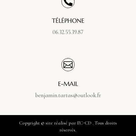

TÉLÉPHONE
06.32.55.39.87

E-MAIL
benjamin.tartas@outlook.fr
Copyright ©
site réalisé par
EC-CD
. Tous droits
réservés.